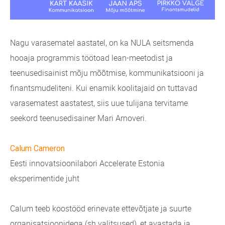
Nagu varasematel aastatel, on ka NULA seitsmenda
hooaja programmis töötoad lean-meetodist ja
teenusedisainist mõju mõõtmise, kommunikatsiooni ja
finantsmudeliteni. Kui enamik koolitajaid on tuttavad
varasematest aastatest, siis uue tulijana tervitame
seekord teenusedisainer Mari Arnoveri.
Calum Cameron
Eesti innovatsioonilabori Accelerate Estonia
eksperimentide juht
Calum teeb koostööd erinevate ettevõtjate ja suurte
organisatsioonidega (sh valitsused), et avastada ja