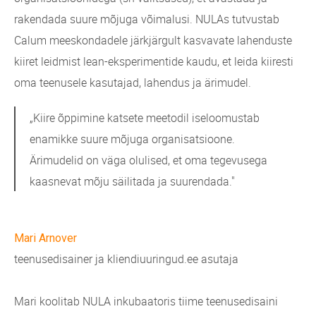
rakendada suure mõjuga võimalusi.
NULAs tutvustab
Calum meeskondadele järkjärgult kasvavate lahenduste
kiiret leidmist lean-eksperimentide kaudu, et leida kiiresti
oma teenusele kasutajad, lahendus ja ärimudel.
„Kiire õppimine katsete meetodil iseloomustab
enamikke suure mõjuga organisatsioone.
Ärimudelid on väga olulised, et oma tegevusega
kaasnevat mõju säilitada ja suurendada."
Mari Arnover
teenusedisainer ja kliendiuuringud.ee asutaja
Mari koolitab NULA inkubaatoris tiime teenusedisaini