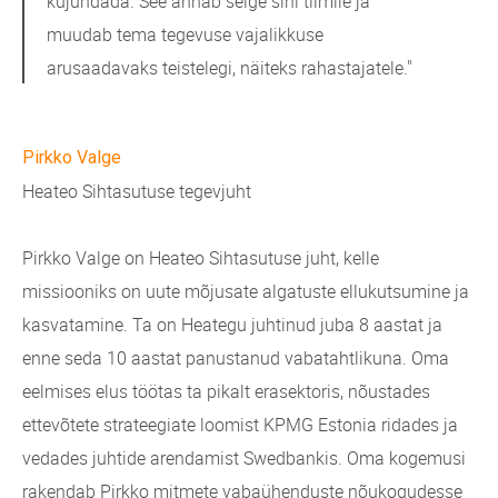
kujundada. See annab selge sihi tiimile ja
muudab tema tegevuse vajalikkuse
arusaadavaks teistelegi, näiteks rahastajatele."
Pirkko Valge
Heateo Sihtasutuse tegevjuht
Pirkko Valge on Heateo Sihtasutuse juht, kelle
missiooniks on uute mõjusate algatuste ellukutsumine ja
kasvatamine. Ta on Heategu juhtinud juba 8 aastat ja
enne seda 10 aastat panustanud vabatahtlikuna. Oma
eelmises elus töötas ta pikalt erasektoris, nõustades
ettevõtete strateegiate loomist KPMG Estonia ridades ja
vedades juhtide arendamist Swedbankis. Oma kogemusi
rakendab Pirkko mitmete vabaühenduste nõukogudesse