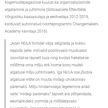
kogemustepagasisse kuulub ka organisatsioonide
algatamine ja juhtimine (Sotsiaalsete Ettevõtete
Võrgustiku kaasasutaja ja eestvedaja 2012-2019,
korduvalt auhinnatud noorteprogrammi Changemakers
Academy käivitaja 2016).
„Aitan NULA tiimidel välja selgitada ja kokku
leppida selle, milliseid positiivseid muutuseid
soovitakse täpselt luua ning kuidas hakatakse
mõõtma oma mõju ehk loome koos mudeli
algatuse mõju juhtimiseks. Iga NULA-sse jõudva
algatuse mõte on muuta midagi ühiskonnas
paremaks. Mõju hindamisega tegelemine aitab
selle "midagi paremaks" täpselt ära põhjendada,
eesmärkideks vormida ja mõõdetavaks