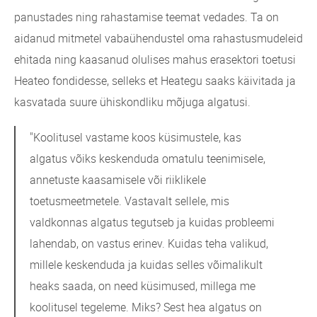
panustades ning rahastamise teemat vedades. Ta on
aidanud mitmetel vabaühendustel oma rahastusmudeleid
ehitada ning kaasanud olulises mahus erasektori toetusi
Heateo fondidesse, selleks et Heategu saaks käivitada ja
kasvatada suure ühiskondliku mõjuga algatusi.
"Koolitusel vastame koos küsimustele, kas
algatus võiks keskenduda omatulu teenimisele,
annetuste kaasamisele või riiklikele
toetusmeetmetele. Vastavalt sellele, mis
valdkonnas algatus tegutseb ja kuidas probleemi
lahendab, on vastus erinev. Kuidas teha valikud,
millele keskenduda ja kuidas selles võimalikult
heaks saada, on need küsimused, millega me
koolitusel tegeleme. Miks? Sest hea algatus on