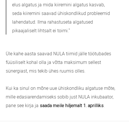
elus algatus ja mida kiiremini algatus kasvab,
seda kiiremini saavad ühiskondlikud probleemid
lahendatud. Ilma rahastuseta algatused
pikaajaliselt lihtsalt ei toimi."
Üle kahe aasta saavad NULA tiimid jälle töötubades
füüsiliselt kohal olla ja võtta maksimum sellest
sünergiast, mis tekib ühes ruumis olles.
Kui ka sinul on mõne uue ühiskondliku algatuse mõte,
mille edasiarendamiseks sobib just NULA inkubaator,
pane see kirja ja
.
saada meile hiljemalt 1. aprilliks