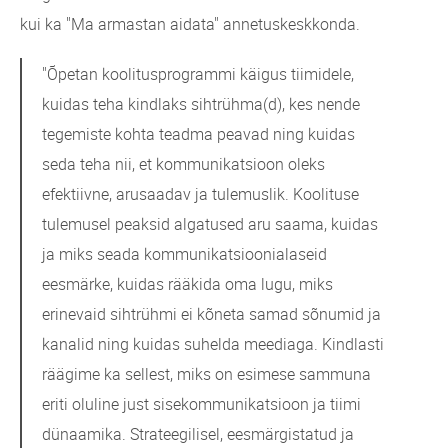
kui ka "Ma armastan aidata" annetuskeskkonda.
"Õpetan koolitusprogrammi käigus tiimidele,
kuidas teha kindlaks sihtrühma(d), kes nende
tegemiste kohta teadma peavad ning kuidas
seda teha nii, et kommunikatsioon oleks
efektiivne, arusaadav ja tulemuslik. Koolituse
tulemusel peaksid algatused aru saama, kuidas
ja miks seada kommunikatsioonialaseid
eesmärke, kuidas rääkida oma lugu, miks
erinevaid sihtrühmi ei kõneta samad sõnumid ja
kanalid ning kuidas suhelda meediaga. Kindlasti
räägime ka sellest, miks on esimese sammuna
eriti oluline just sisekommunikatsioon ja tiimi
dünaamika. Strateegilisel, eesmärgistatud ja