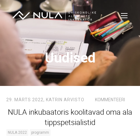
Uudised
29. MÄRTS 2022,
KATRIN ARVISTO
KOMMENTEERI
NULA inkubaatoris koolitavad oma ala
tippspetsialistid
NULA 2022
programm