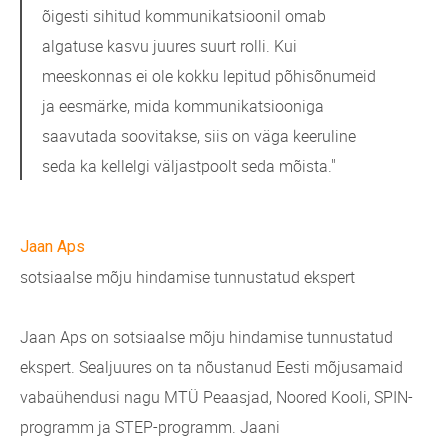
õigesti sihitud kommunikatsioonil omab
algatuse kasvu juures suurt rolli. Kui
meeskonnas ei ole kokku lepitud põhisõnumeid
ja eesmärke, mida kommunikatsiooniga
saavutada soovitakse, siis on väga keeruline
seda ka kellelgi väljastpoolt seda mõista."
Jaan Aps
sotsiaalse mõju hindamise tunnustatud ekspert
Jaan Aps on sotsiaalse mõju hindamise tunnustatud
ekspert. Sealjuures on ta nõustanud Eesti mõjusamaid
vabaühendusi nagu MTÜ Peaasjad, Noored Kooli, SPIN-
programm ja STEP-programm. Jaani