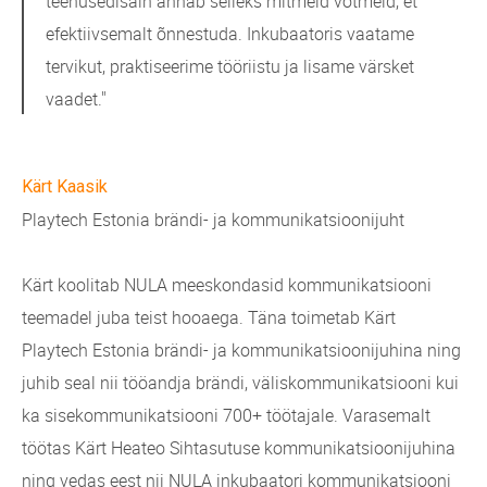
teenusedisain annab selleks mitmeid võtmeid, et
efektiivsemalt õnnestuda. Inkubaatoris vaatame
tervikut, praktiseerime tööriistu ja lisame värsket
vaadet."
Kärt Kaasik
Playtech Estonia brändi- ja kommunikatsioonijuht
Kärt koolitab NULA meeskondasid kommunikatsiooni
teemadel juba teist hooaega. Täna toimetab Kärt
Playtech Estonia brändi- ja kommunikatsioonijuhina ning
juhib seal nii tööandja brändi, väliskommunikatsiooni kui
ka sisekommunikatsiooni 700+ töötajale. Varasemalt
töötas Kärt Heateo Sihtasutuse kommunikatsioonijuhina
ning vedas eest nii NULA inkubaatori kommunikatsiooni