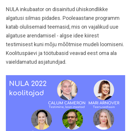
NULA inkubaator on disainitud ühiskondlikke
algatusi silmas pidades. Pooleaastane programm
katab olulisemaid teemasid, mis on vajalikud uue
algatuse arendamisel - algse idee kiirest
testimisest kuni mõju mõõtmise mudeli loomiseni.
Koolituspäevi ja töötubasid veavad eest oma ala
vaieldamatud asjatundjad.