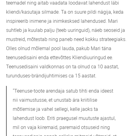
teemadel ning aitab vaadata loodavat lahendust läbi
kliendi/kasutaja silmade.
Ta on suure pildi nägija, keda
inspireerib inimene ja inimkesksed lahendused. Mari
suhtleb ja kuulab palju (teeb uuringuid), näeb seoseid ja
mustreid, mõtestab ning paneb need kokku strateegiaks.
Olles olnud mõlemal pool lauda, pakub Mari täna
teenusedisaini enda ettevõttes Kliendiuuringud.ee.
Teenusedisaini valdkonnas on ta olnud ca 10 aastat,
turunduses-brändijuhtimises ca 15 aastat.
"Teenuse-toote arendaja satub tihti enda ideest
nii vaimustusse, et unustab ära kriitilise
mõtlemise ja vahel sellegi, kelle jaoks ta
lahendust loob. Eriti praegusel muutuste ajastul,
mil on vaja kiiremaid, paremaid otsuseid ning