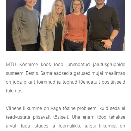
MTÜ Kõnnime koos loob juhendatud jalutusgruppide
süsteemi Eestis. Samalaadsed algatused mujal maailmas
on juba pikalt toiminud ja toonud tõendatult positiivseid
tulemusi.
Vähene liikumine on väga tõsine probleem, kuid seda ei
teadvustata piisavalt tõsiselt. Üha enam tööd tehakse
arvuti taga istudes ja loomulikku jalgsi liikumist on