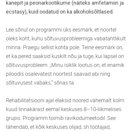
kanepit ja peonarkootikume (näiteks amfetamiin ja
ecstasy), kuid oodatud on ka alkoholi­sõltlased.
Lee sõnul on programmi üks eesmärk, et noortel
oleks koht, kuhu sõltuvusprobleemiga vabatahtlikult
minna. Praegu sellist kohta pole. Teine eesmärk on,
et ka pered saaksid kuskilt nõu ja tuge, kui lapsel on
sõltuvusprobleem. „Minu isiklik lootus on, et enamik
piloodis osalevatest noortest saavad abi ning
sõltuvusest vabaks,” sõnas ta.
Rehabilitatsiooni ajal elaksid noored vähemalt kolm
kuud linnakärast eemal keskuses 8–10-liikmelises
grupis. Programm toimib ravikodu­meetodil. See
tähendab, et kõik keskuses olijad, sh töötajad,