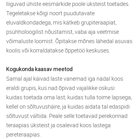
liiguvad ühiste eesmärkide poole üksteist toetades.
Tegeletakse kõigi noort puudutavate
eluvaldkondadega, mis kätkeb grupiteraapiat,
psühho­loogilist nõustamist, vaba aja veetmise
võimaluste loomist. Õpitakse mõnes lähedal asuvas
koolis või korraldatakse õppetöö keskuses.
Kogukonda kaasav meetod
Samal ajal käivad laste vanemad iga nädal koos
eraldi grupis, kus nad õpivad vajalikke oskusi:
kuidas toetada oma last, kuidas tulla toime lapsega,
kellel on sõltuvushäire, ja kuidas aidata tal edaspidi
sõltuvust vältida. Peale selle toetavad perekonnad
teraapias üksteist ja osalevad koos lastega
pereteraapias.