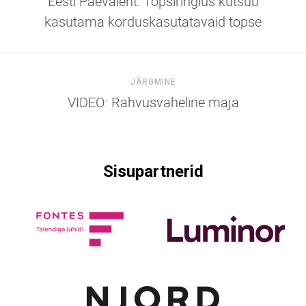
Eesti Päevaleht: Topsiringlus kutsub
kasutama korduskasutatavaid topse
JÄRGMINE
VIDEO: Rahvusvaheline maja
Sisupartnerid