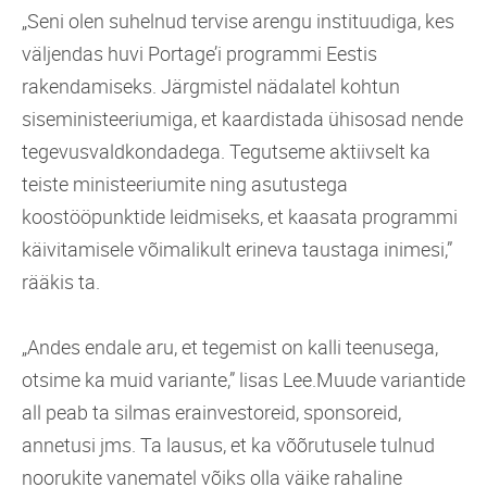
„Seni olen suhelnud tervise arengu instituudiga, kes
väljendas huvi Portage’i programmi Eestis
rakendamiseks. Järgmistel nädalatel kohtun
siseministeeriumiga, et kaardistada ühisosad nende
tegevusvaldkondadega. Tegutseme aktiivselt ka
teiste ministeeriumite ning asutustega
koostööpunktide leidmiseks, et kaasata programmi
käivitamisele võimalikult erineva taustaga inimesi,”
rääkis ta.
„Andes endale aru, et tegemist on kalli teenusega,
otsime ka muid variante,” lisas Lee.Muude variantide
all peab ta silmas erainvestoreid, sponsoreid,
annetusi jms. Ta lausus, et ka võõrutusele tulnud
noorukite vanematel võiks olla väike rahaline