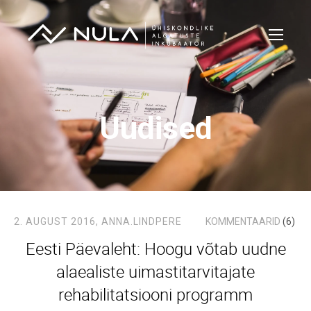
Uudised
2. AUGUST 2016,
ANNA.LINDPERE
KOMMENTAARID
(6)
Eesti Päevaleht: Hoogu võtab uudne
alaealiste uimastitarvitajate
rehabilitatsiooni programm