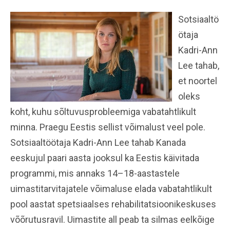
Sotsiaaltö
ötaja
Kadri-Ann
Lee tahab,
et noortel
oleks
koht, kuhu sõltuvusprobleemiga vabatahtlikult
minna. Praegu Eestis sellist võimalust veel pole.
Sotsiaaltöötaja Kadri-Ann Lee tahab Kanada
eeskujul paari aasta jooksul ka Eestis käivitada
programmi, mis annaks 14–18-aastastele
uimasti­tarvitajatele võimaluse ­elada vabatahtlikult
pool aastat spetsiaalses rehabilitatsiooni­keskuses
võõrutusravil. Uimastite all peab ta silmas eelkõige