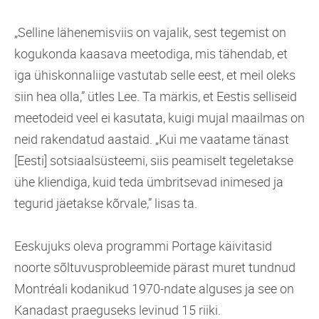
„Selline lähenemisviis on vajalik, sest tegemist on
kogukonda kaasava meetodiga, mis tähendab, et
iga ühiskonnaliige vastutab selle eest, et meil oleks
siin hea olla,” ütles Lee. Ta märkis, et Eestis selliseid
meetodeid veel ei kasutata, kuigi mujal maailmas on
neid rakendatud aastaid. „Kui me vaatame tänast
[Eesti] sotsiaalsüsteemi, siis peamiselt tegeletakse
ühe kliendiga, kuid teda ümbritsevad inimesed ja
tegurid jäetakse kõrvale,” lisas ta.
Eeskujuks oleva ­programmi Portage käivitasid
noorte sõltuvusprobleemide pärast muret tundnud
Montréali kodanikud 1970-ndate alguses ja see on
Kanadast praeguseks levinud 15 riiki.