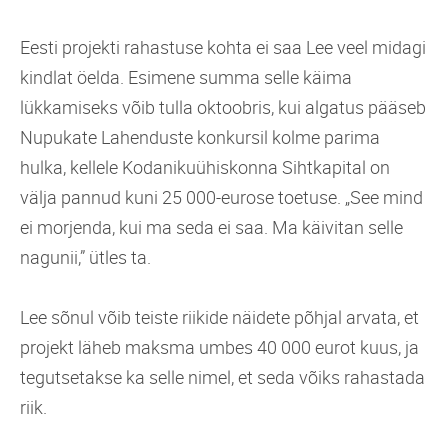
Eesti projekti rahastuse kohta ei saa Lee veel midagi
kindlat öelda. Esimene summa selle käima
lükkamiseks võib tulla oktoobris, kui algatus pääseb
Nupukate Lahenduste konkursil kolme parima
hulka, kellele Kodanikuühiskonna Sihtkapital on
välja pannud kuni 25 000-eurose toetuse. „See mind
ei morjenda, kui ma seda ei saa. Ma käivitan selle
nagunii,” ütles ta.
Lee sõnul võib teiste riikide näidete põhjal arvata, et
projekt läheb maksma umbes 40 000 eurot kuus, ja
tegutsetakse ka selle nimel, et seda võiks rahastada
riik.