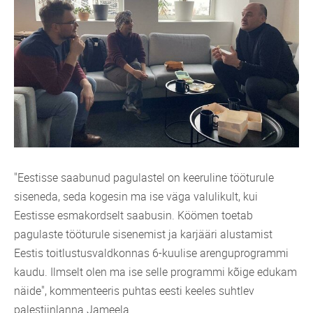
"Eestisse saabunud pagulastel on keeruline tööturule
siseneda, seda kogesin ma ise väga valulikult, kui
Eestisse esmakordselt saabusin. Köömen toetab
pagulaste tööturule sisenemist ja karjääri alustamist
Eestis toitlustusvaldkonnas 6-kuulise arenguprogrammi
kaudu. Ilmselt olen ma ise selle programmi kõige edukam
näide", kommenteeris puhtas eesti keeles suhtlev
palestiinlanna Jameela.