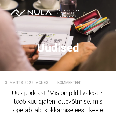
Uudised
3. MÄRTS 2022,
AGNES
KOMMENTEERI
Uus podcast "Mis on pildil valesti?"
toob kuulajateni ettevõtmise, mis
õpetab läbi kokkamise eesti keele