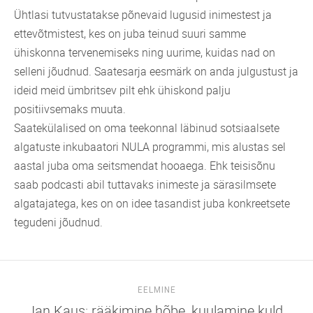
Ühtlasi tutvustatakse põnevaid lugusid inimestest ja
ettevõtmistest, kes on juba teinud suuri samme
ühiskonna tervenemiseks ning uurime, kuidas nad on
selleni jõudnud. Saatesarja eesmärk on anda julgustust ja
ideid meid ümbritsev pilt ehk ühiskond palju
positiivsemaks muuta.
Saatekülalised on oma teekonnal läbinud sotsiaalsete
algatuste inkubaatori NULA programmi, mis alustas sel
aastal juba oma seitsmendat hooaega. Ehk teisisõnu
saab podcasti abil tuttavaks inimeste ja särasilmsete
algatajatega, kes on on idee tasandist juba konkreetsete
tegudeni jõudnud.
EELMINE
Jan Kaus: rääkimine hõbe, kuulamine kuld.