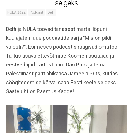
selgeks
NULA 2022
Podcast
Delfi
Delfi ja NULA toovad tänasest märtsi lõpuni
kuulajateni uue podcastide sarja "Mis on pildil
valesti?". Esimeses podcastis räägivad oma loo
Tartus asuva ettevõtmise Köömen asutajad ja
eestvedajad Tartust pärit Dan Prits ja tema
Palestiinast pärit abikaasa Jameela Prits, kuidas
söögitegemise kõrval saab Eesti keele selgeks.
Saatejuht on Rasmus Kagge!