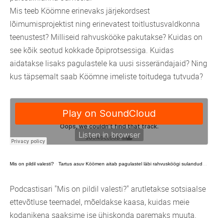
Mis teeb Köömne erinevaks järjekordsest
lõimumisprojektist ning erinevatest toitlustusvaldkonna
teenustest? Milliseid rahvuskööke pakutakse? Kuidas on
see kõik seotud kokkade õpiprotsessiga. Kuidas
aidatakse lisaks pagulastele ka uusi sisserändajaid? Ning
kus täpsemalt saab Köömne imeliste toitudega tutvuda?
Mis on pildil valesti?
·
Tartus asuv Köömen aitab pagulastel läbi rahvusköögi sulanduda Eesti ühiskonda
Podcastisari "Mis on pildil valesti?" arutletakse sotsiaalse
ettevõtluse teemadel, mõeldakse kaasa, kuidas meie
kodanikena saaksime ise ühiskonda paremaks muuta.