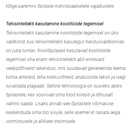
kõige paremini õpilaste individuaalsetele vajadustele.
Tehisintellekti kasutamine koolitööde tegemisel
Tehisintellekti kasutamine koolitööde tegemisel on üks
valdkond, kus tehisintellekti kasutegur haridusvaldkonnas
on juba tuntav. Kooliõpilased kasutavad koolitööde
tegemisel üha enam tehisintellekti abil erinevaid
veebipõhiseid rakendusi, mis suudavad genereerida teema
kohta artikleid, teha kokkuvõtteid, analüüsida teksti ja isegi
tuvastada plagiaati. Selline tehnoloogia on suureks abiks
õpilastele, kes soovivad oma tööd kiiresti ja tõhusalt
valmis saada. Lisaks annab see õpilastele võimaluse
keskenduda oma töö sisule, selle asemel et raisata aega
vormistusele ja allikate otsimisele.