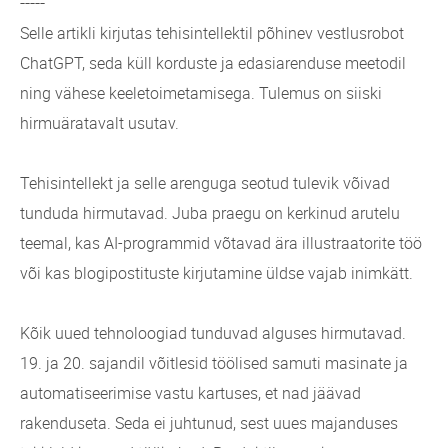
-----
Selle artikli kirjutas tehisintellektil põhinev vestlusrobot
ChatGPT, seda küll korduste ja edasiarenduse meetodil
ning vähese keeletoimetamisega. Tulemus on siiski
hirmuäratavalt usutav.
Tehisintellekt ja selle arenguga seotud tulevik võivad
tunduda hirmutavad. Juba praegu on kerkinud arutelu
teemal, kas AI-programmid võtavad ära illustraatorite töö
või kas blogipostituste kirjutamine üldse vajab inimkätt.
Kõik uued tehnoloogiad tunduvad alguses hirmutavad.
19. ja 20. sajandil võitlesid töölised samuti masinate ja
automatiseerimise vastu kartuses, et nad jäävad
rakenduseta. Seda ei juhtunud, sest uues majanduses