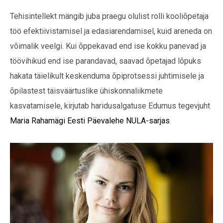
Tehisintellekt mängib juba praegu olulist rolli kooliõpetaja
töö efektiivistamisel ja edasiarendamisel, kuid areneda on
võimalik veelgi. Kui õppekavad end ise kokku panevad ja
töövihikud end ise parandavad, saavad õpetajad lõpuks
hakata täielikult keskenduma õpiprotsessi juhtimisele ja
õpilastest täisväärtuslike ühiskonnaliikmete
kasvatamisele, kirjutab haridusalgatuse Edumus tegevjuht
Maria Rahamägi
Eesti Päevalehe NULA-sarjas
.