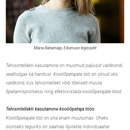
Maria Rahamägi, Edumuse tegevjuht
Tehisintellekti kasutamine on muutnud paljusid valdkondi,
sealhulgas ka haridust. Kooliõpetajate töö on olnud üks
valdkond, kus tehisintellekt võib tõeliselt muuta
õpetamisprotsessi ning efektiivistada kooliõpetajate tööd.
Tehisintellekti kasutamine kooliõpetaja töös
Kooliõpetajate töö on üha enam muutumas. Üheks
oluliseks teguriks on saamas õpilaste individuaalse