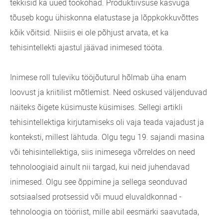
tekkisid ka uued töökohad. Produktiivsuse kasvuga
tõuseb kogu ühiskonna elatustase ja lõppkokkuvõttes
kõik võitsid. Niisiis ei ole põhjust arvata, et ka
tehisintellekti ajastul jäävad inimesed tööta.
Inimese roll tuleviku tööjõuturul hõlmab üha enam
loovust ja kriitilist mõtlemist. Need oskused väljenduvad
näiteks õigete küsimuste küsimises. Sellegi artikli
tehisintellektiga kirjutamiseks oli vaja teada vajadust ja
konteksti, millest lähtuda. Olgu tegu 19. sajandi masina
või tehisintellektiga, siis inimesega võrreldes on need
tehnoloogiaid ainult nii targad, kui neid juhendavad
inimesed. Olgu see õppimine ja sellega seonduvad
sotsiaalsed protsessid või muud eluvaldkonnad -
tehnoloogia on tööriist, mille abil eesmärki saavutada,