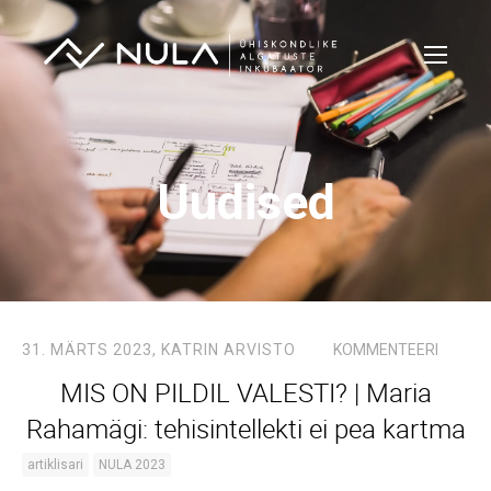
Uudised
31. MÄRTS 2023,
KATRIN ARVISTO
KOMMENTEERI
MIS ON PILDIL VALESTI? | Maria
Rahamägi: tehisintellekti ei pea kartma
artiklisari
NULA 2023