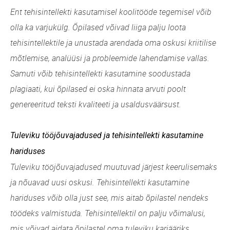
Ent tehisintellekti kasutamisel koolitööde tegemisel võib
olla ka varjukülg. Õpilased võivad liiga palju loota
tehisintellektile ja unustada arendada oma oskusi kriitilise
mõtlemise, analüüsi ja probleemide lahendamise vallas.
Samuti võib tehisintellekti kasutamine soodustada
plagiaati, kui õpilased ei oska hinnata arvuti poolt
genereeritud teksti kvaliteeti ja usaldusväärsust.
Tuleviku tööjõuvajadused ja tehisintellekti kasutamine
hariduses
Tuleviku tööjõuvajadused muutuvad järjest keerulisemaks
ja nõuavad uusi oskusi. Tehisintellekti kasutamine
hariduses võib olla just see, mis aitab õpilastel nendeks
töödeks valmistuda. Tehisintellektil on palju võimalusi,
mis võivad aidata õpilastel oma tuleviku karjääriks