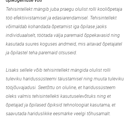
õpikogemuse võti
Tehisintellekt mängib juba praegu olulist rolli kooliõpetaja
töö efektiivistamisel ja edasiarendamisel. Tehisintellekt
võimaldab kohandada õpetamist iga õpilase jaoks
individuaalselt, töötada välja paremaid õppekavasid ning
kasutada suures koguses andmeid, mis aitavad õpetajatel
ja õpilastel teha paremaid otsuseid.
Lisaks sellele võib tehisintellekt mängida olulist rolli
tuleviku haridussüsteemi täiustamisel ning muuta tuleviku
tööjõuvajadusi. Seetõttu on oluline, et haridussüsteem
oleks valmis tehisintellekti kasutuselevõtuks ning et
õpetajad ja õpilased õpiksid tehnoloogiat kasutama, et
saavutada hariduslikke eesmärke veelgi tõhusamalt.