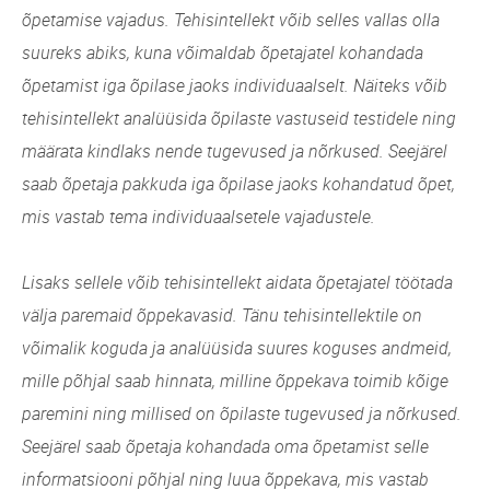
õpetamise vajadus. Tehisintellekt võib selles vallas olla
suureks abiks, kuna võimaldab õpetajatel kohandada
õpetamist iga õpilase jaoks individuaalselt. Näiteks võib
tehisintellekt analüüsida õpilaste vastuseid testidele ning
määrata kindlaks nende tugevused ja nõrkused. Seejärel
saab õpetaja pakkuda iga õpilase jaoks kohandatud õpet,
mis vastab tema individuaalsetele vajadustele.
Lisaks sellele võib tehisintellekt aidata õpetajatel töötada
välja paremaid õppekavasid. Tänu tehisintellektile on
võimalik koguda ja analüüsida suures koguses andmeid,
mille põhjal saab hinnata, milline õppekava toimib kõige
paremini ning millised on õpilaste tugevused ja nõrkused.
Seejärel saab õpetaja kohandada oma õpetamist selle
informatsiooni põhjal ning luua õppekava, mis vastab