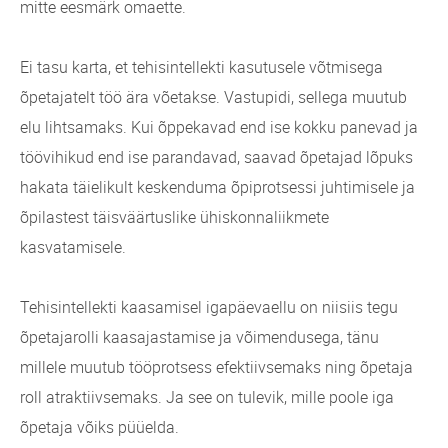
mitte eesmärk omaette.
Ei tasu karta, et tehisintellekti kasutusele võtmisega
õpetajatelt töö ära võetakse. Vastupidi, sellega muutub
elu lihtsamaks. Kui õppekavad end ise kokku panevad ja
töövihikud end ise parandavad, saavad õpetajad lõpuks
hakata täielikult keskenduma õpiprotsessi juhtimisele ja
õpilastest täisväärtuslike ühiskonnaliikmete
kasvatamisele.
Tehisintellekti kaasamisel igapäevaellu on niisiis tegu
õpetajarolli kaasajastamise ja võimendusega, tänu
millele muutub tööprotsess efektiivsemaks ning õpetaja
roll atraktiivsemaks. Ja see on tulevik, mille poole iga
õpetaja võiks püüelda.