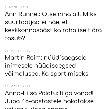
1. APRILL 2019
Ann Runnel: Otse nina all! Miks
suurtootjad ei näe, et
keskkonnasääst ka rahaliselt ära
tasub?
28. MÄRTS 2019
Martin Reim: nüüdisaegsele
inimesele nüüdisaegsed
võimalused. Ka sportimiseks
18. MÄRTS 2019
Anna-Liisa Palatu: liiga vanad!
Juba 45-aastastele hakatakse