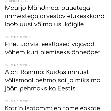
3. APRILL 2017
Maarjo Mändmaa: puuetega
inimestega arvestav elukeskkond
loob uusi võimalusi kõigile
30. MÄRTS 2017
Piret Järvis: eestlased vajavad
vähem kuri olemiseks õnneõpet
27. MÄRTS 2017
Alari Rammo: Kuidas minust
välismaal pehmo sai ja miks ma
jään pehmoks ka Eestis
21. MÄRTS 2017
Katrin Isotamm: ehitame eakate