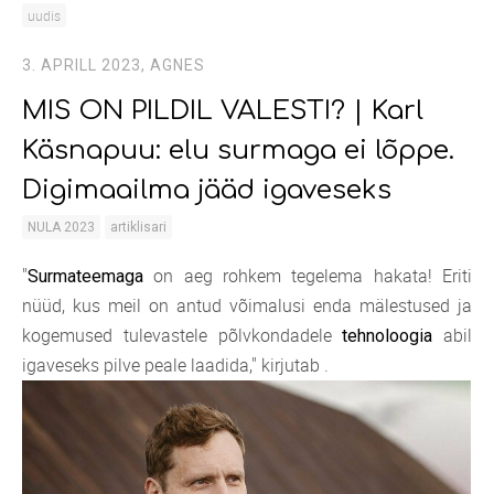
uudis
3. APRILL 2023,
AGNES
MIS ON PILDIL VALESTI? | Karl
Käsnapuu: elu surmaga ei lõppe.
Digimaailma jääd igaveseks
NULA 2023
artiklisari
"
on aeg rohkem tegelema hakata! Eriti
Surmateemaga
nüüd, kus meil on antud võimalusi enda mälestused ja
kogemused tulevastele põlvkondadele
abil
tehnoloogia
igaveseks pilve peale laadida," kirjutab .