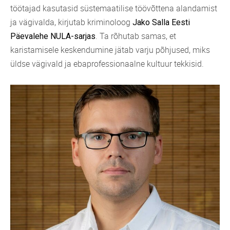
töötajad kasutasid süstemaatilise töövõttena alandamist
ja vägivalda, kirjutab kriminoloog
Jako Salla
Eesti
. Ta rõhutab samas, et
Päevalehe NULA-sarjas
karistamisele keskendumine jätab varju põhjused, miks
üldse vägivald ja ebaprofessionaalne kultuur tekkisid.