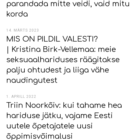
parandada mitte veidi, vaid mitu
korda
14. MÄRTS 2023
MIS ON PILDIL VALESTI?
| Kristina Birk-Vellemaa: meie
seksuaalhariduses räägitakse
palju ohtudest ja liiga vähe
naudingutest
1. APRILL 2022
Triin Noorkõiv: kui tahame hea
hariduse jätku, vajame Eesti
uutele õpetajatele uusi
õppimisvõimalusi