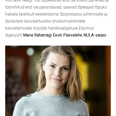
töövihikud end ise parandavad, saavad õpetajad lõpuks
hakata täielikult keskenduma õpiprotsessi juhtimisele ja
õpilastest täisväärtuslike ühiskonnaliikmete
kasvatamisele, kirjutab haridusalgatuse Edumus
tegevjuht
.
Maria Rahamägi
Eesti Päevalehe NULA-sarjas