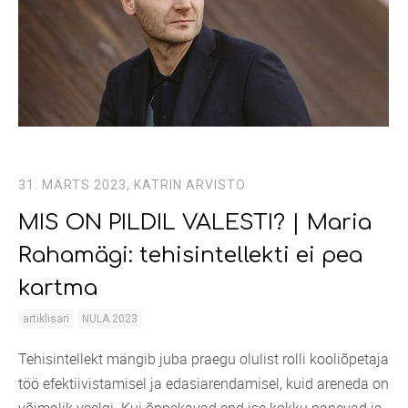
31. MÄRTS 2023,
KATRIN ARVISTO
MIS ON PILDIL VALESTI? | Maria
Rahamägi: tehisintellekti ei pea
kartma
artiklisari
NULA 2023
Tehisintellekt mängib juba praegu olulist rolli kooliõpetaja
töö efektiivistamisel ja edasiarendamisel, kuid areneda on
võimalik veelgi. Kui õppekavad end ise kokku panevad ja