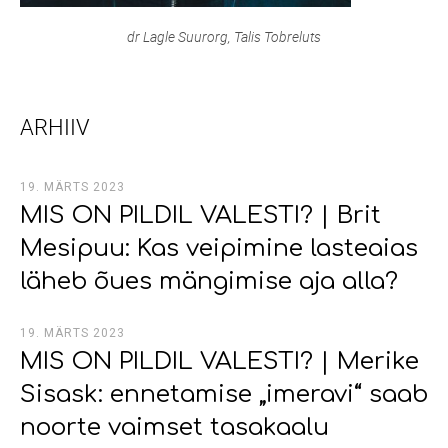
dr Lagle Suurorg, Talis Tobreluts
ARHIIV
19. MÄRTS 2023
MIS ON PILDIL VALESTI? | Brit
Mesipuu: Kas veipimine lasteaias
läheb õues mängimise aja alla?
19. MÄRTS 2023
MIS ON PILDIL VALESTI? | Merike
Sisask: ennetamise „imeravi“ saab
noorte vaimset tasakaalu