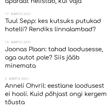
aparaat helistab, kui vaja
17. MÄRTS 2021
Tuul Sepp: kes kutsuks putukad
hotelli? Rendiks linnalambad?
15. MÄRTS 2021
Joonas Plaan: tahad loodusesse,
aga autot pole? Siis jääb
minemata
5. MÄRTS 2021
Anneli Ohvril: eestlane loodusest
ei hooli. Kuid põhjast ongi kergem
tõusta