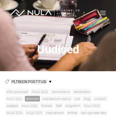
Uudised
FILTREERI POSTITUSI
Kõik postitused
NULA 2020
vaimne tervis
starditoetus
NULA 2021
artiklisari
inspiratsioonivestlus
Live
blogi
uudiskiri
osalejad
NULA 2022
Podcast
Delfi
programm
NULA 2023
NULA 2024
NULA 2025
inspiratsioon
artikkel
kas viga näed laita