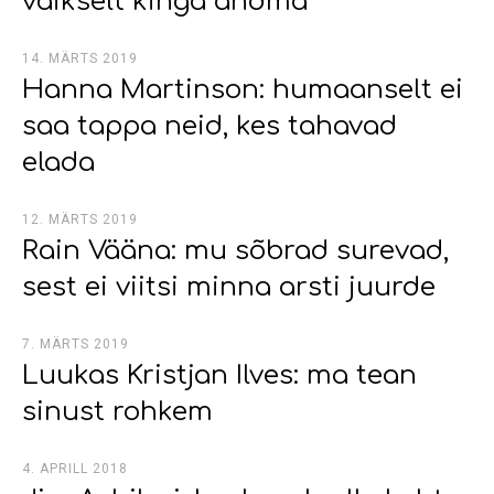
vaikselt kinga andma
14. MÄRTS 2019
Hanna Martinson: humaanselt ei
saa tappa neid, kes tahavad
elada
12. MÄRTS 2019
Rain Vääna: mu sõbrad surevad,
sest ei viitsi minna arsti juurde
7. MÄRTS 2019
Luukas Kristjan Ilves: ma tean
sinust rohkem
4. APRILL 2018