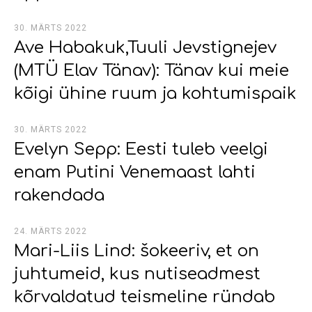
30. MÄRTS 2022
Ave Habakuk,Tuuli Jevstignejev
(MTÜ Elav Tänav): Tänav kui meie
kõigi ühine ruum ja kohtumispaik
30. MÄRTS 2022
Evelyn Sepp: Eesti tuleb veelgi
enam Putini Venemaast lahti
rakendada
24. MÄRTS 2022
Mari-Liis Lind: šokeeriv, et on
juhtumeid, kus nutiseadmest
kõrvaldatud teismeline ründab