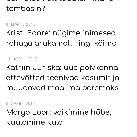
tõmbasin?
8. MÄRTS 2018
Kristi Saare: nügime inimesed
rahaga arukamalt ringi käima
11. APRILL 2017
Katriin Jüriska: uue põlvkonna
ettevõtted teenivad kasumit ja
muudavad maailma paremaks
5. APRILL 2017
Margo Loor: vaikimine hõbe,
kuulamine kuld