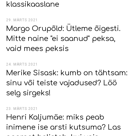
klassikaaslane
29. MÄRTS 2021
Margo Orupõld: Ütleme õigesti.
Mitte naine "ei saanud" peksa,
vaid mees peksis
24. MÄRTS 2021
Merike Sisask: kumb on tähtsam:
sinu või teiste vajadused? Löö
selg sirgeks!
23. MÄRTS 2021
Henri Kaljumäe: miks peab
inimene ise arsti kutsuma? Las