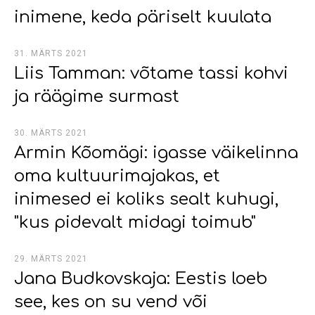
inimene, keda päriselt kuulata
31. MÄRTS 2021
Liis Tamman: võtame tassi kohvi
ja räägime surmast
30. MÄRTS 2021
Armin Kõomägi: igasse väikelinna
oma kultuurimajakas, et
inimesed ei koliks sealt kuhugi,
"kus pidevalt midagi toimub"
29. MÄRTS 2021
Jana Budkovskaja: Eestis loeb
see, kes on su vend või