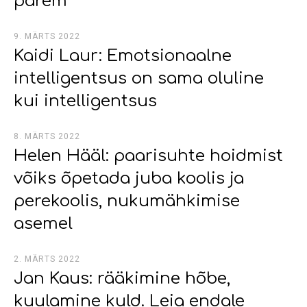
parem
9. MÄRTS 2022
Kaidi Laur: Emotsionaalne
intelligentsus on sama oluline
kui intelligentsus
8. MÄRTS 2022
Helen Hääl: paarisuhte hoidmist
võiks õpetada juba koolis ja
perekoolis, nukumähkimise
asemel
2. MÄRTS 2022
Jan Kaus: rääkimine hõbe,
kuulamine kuld. Leia endale