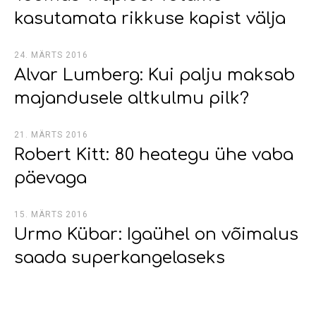
kasutamata rikkuse kapist välja
24. MÄRTS 2016
Alvar Lumberg: Kui palju maksab
majandusele altkulmu pilk?
21. MÄRTS 2016
Robert Kitt: 80 heategu ühe vaba
päevaga
15. MÄRTS 2016
Urmo Kübar: Igaühel on võimalus
saada superkangelaseks