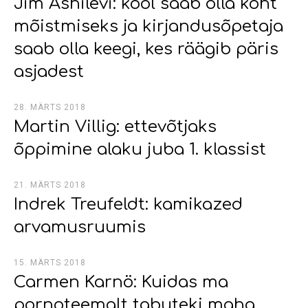
Jim Ashilevi: kool saab olla koht
mõistmiseks ja kirjandusõpetaja
saab olla keegi, kes räägib päris
asjadest
28. MÄRTS 2018
Martin Villig: ettevõtjaks
õppimine alaku juba 1. klassist
21. MÄRTS 2018
Indrek Treufeldt: kamikazed
arvamusruumis
15. MÄRTS 2018
Carmen Karnö: Kuidas ma
pornoteemalt tabuteki maha