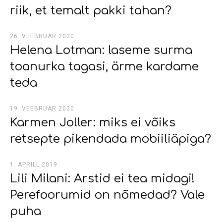
riik, et temalt pakki tahan?
26. VEEBRUAR 2020
Helena Lotman: laseme surma
toanurka tagasi, ärme kardame
teda
19. VEEBRUAR 2020
Karmen Joller: miks ei võiks
retsepte pikendada mobiiliäpiga?
1. APRILL 2019
Lili Milani: Arstid ei tea midagi!
Perefoorumid on nõmedad? Vale
puha