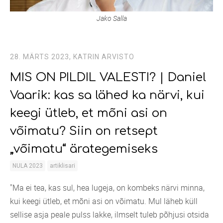
Jako Salla
28. MÄRTS 2023,
KATRIN ARVISTO
MIS ON PILDIL VALESTI? | Daniel
Vaarik: kas sa lähed ka närvi, kui
keegi ütleb, et mõni asi on
võimatu? Siin on retsept
„võimatu“ ärategemiseks
NULA 2023
artiklisari
"Ma ei tea, kas sul, hea lugeja, on kombeks närvi minna,
kui keegi ütleb, et mõni asi on võimatu. Mul läheb küll
sellise asja peale pulss lakke, ilmselt tuleb põhjusi otsida