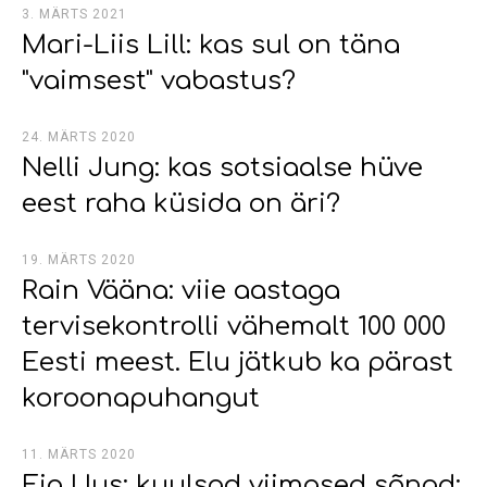
3. MÄRTS 2021
Mari-Liis Lill: kas sul on täna
"vaimsest" vabastus?
24. MÄRTS 2020
Nelli Jung: kas sotsiaalse hüve
eest raha küsida on äri?
19. MÄRTS 2020
Rain Vääna: viie aastaga
tervisekontrolli vähemalt 100 000
Eesti meest. Elu jätkub ka pärast
koroonapuhangut
11. MÄRTS 2020
Eia Uus: kuulsad viimased sõnad: