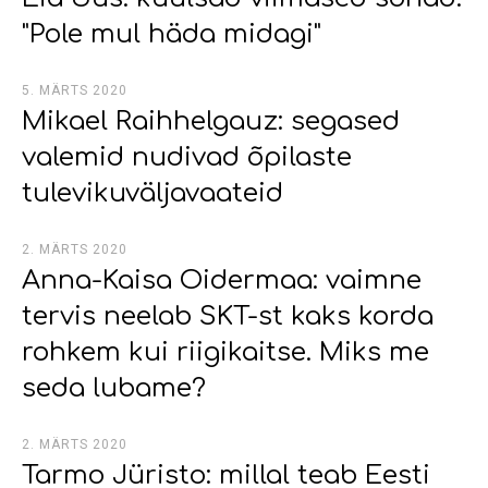
"Pole mul häda midagi"
5. MÄRTS 2020
Mikael Raihhelgauz: segased
valemid nudivad õpilaste
tulevikuväljavaateid
2. MÄRTS 2020
Anna-Kaisa Oidermaa: vaimne
tervis neelab SKT-st kaks korda
rohkem kui riigikaitse. Miks me
seda lubame?
2. MÄRTS 2020
Tarmo Jüristo: millal teab Eesti