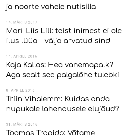
ja noorte vahele nutisilla
14. MÄRTS 2017
Mari-Liis Lill: teist inimest ei ole
ilus lüüa - välja arvatud sind
14. APRILL 2016
Kaja Kallas: Hea vanemapalk?
Aga sealt see palgalõhe tulebki
8. APRILL 2016
Triin Vihalemm: Kuidas anda
nupukale lahendusele elujõud?
31. MÄRTS 2016
Toomas Trapido: Võtame