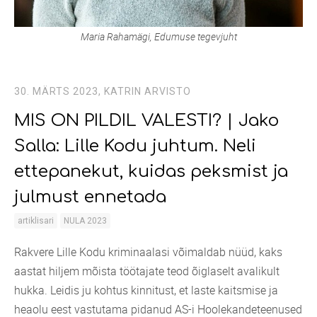
Maria Rahamägi, Edumuse tegevjuht
30. MÄRTS 2023,
KATRIN ARVISTO
MIS ON PILDIL VALESTI? | Jako
Salla: Lille Kodu juhtum. Neli
ettepanekut, kuidas peksmist ja
julmust ennetada
artiklisari
NULA 2023
Rakvere Lille Kodu kriminaalasi võimaldab nüüd, kaks
aastat hiljem mõista töötajate teod õiglaselt avalikult
hukka. Leidis ju kohtus kinnitust, et laste kaitsmise ja
heaolu eest vastutama pidanud AS-i Hoolekandeteenused