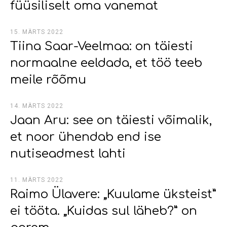
füüsiliselt oma vanemat
15. MÄRTS 2022
Tiina Saar-Veelmaa: on täiesti
normaalne eeldada, et töö teeb
meile rõõmu
14. MÄRTS 2022
Jaan Aru: see on täiesti võimalik,
et noor ühendab end ise
nutiseadmest lahti
11. MÄRTS 2022
Raimo Ülavere: „Kuulame üksteist”
ei tööta. „Kuidas sul läheb?” on