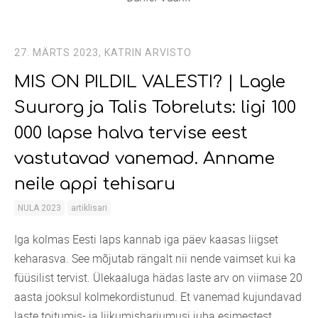
27. MÄRTS 2023,
KATRIN ARVISTO
MIS ON PILDIL VALESTI? | Lagle
Suurorg ja Talis Tobreluts: ligi 100
000 lapse halva tervise eest
vastutavad vanemad. Anname
neile appi tehisaru
NULA 2023
artiklisari
Iga kolmas Eesti laps kannab iga päev kaasas liigset
keharasva. See mõjutab rängalt nii nende vaimset kui ka
füüsilist tervist. Ülekaaluga hädas laste arv on viimase 20
aasta jooksul kolmekordistunud. Et vanemad kujundavad
laste toitumis- ja liikumisharjumusi juba esimestest