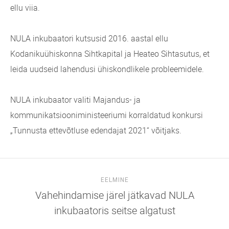
ellu viia.
NULA inkubaatori kutsusid 2016. aastal ellu
Kodanikuühiskonna Sihtkapital ja Heateo Sihtasutus, et
leida uudseid lahendusi ühiskondlikele probleemidele.
NULA inkubaator valiti Majandus- ja
kommunikatsiooniministeeriumi korraldatud konkursi
„Tunnusta ettevõtluse edendajat 2021“ võitjaks.
EELMINE
Vahehindamise järel jätkavad NULA
inkubaatoris seitse algatust