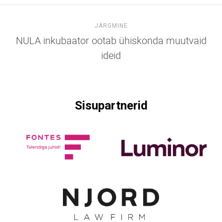
JÄRGMINE
NULA inkubaator ootab ühiskonda muutvaid
ideid
Sisupartnerid