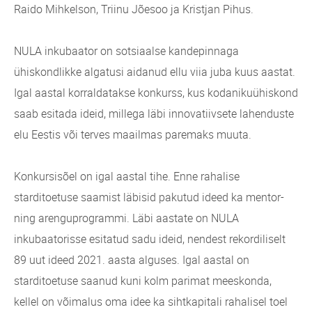
Raido Mihkelson, Triinu Jõesoo ja Kristjan Pihus.
NULA inkubaator on sotsiaalse kandepinnaga
ühiskondlikke algatusi aidanud ellu viia juba kuus aastat.
Igal aastal korraldatakse konkurss, kus kodanikuühiskond
saab esitada ideid, millega läbi innovatiivsete lahenduste
elu Eestis või terves maailmas paremaks muuta.
Konkursisõel on igal aastal tihe. Enne rahalise
starditoetuse saamist läbisid pakutud ideed ka mentor-
ning arenguprogrammi. Läbi aastate on NULA
inkubaatorisse esitatud sadu ideid, nendest rekordiliselt
89 uut ideed 2021. aasta alguses. Igal aastal on
starditoetuse saanud kuni kolm parimat meeskonda,
kellel on võimalus oma idee ka sihtkapitali rahalisel toel