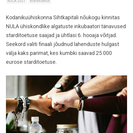
NULA 2021
starditoetus
Kodanikuühiskonna Sihtkapitali nõukogu kinnitas
NULA ühiskondlike algatuste inkubaatori tänavused
starditoetuse saajad ja ühtlasi 6. hooaja võitjad.
Seekord valiti finaali jõudnud lahenduste hulgast
välja kaks parimat, kes kumbki saavad 25 000
eurose starditoetuse.