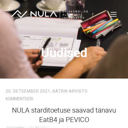
Uudised
20. DETSEMBER 2021,
KATRIN ARVISTO
KOMMENTEERI
NULA starditoetuse saavad tänavu
EatB4 ja PEVICO