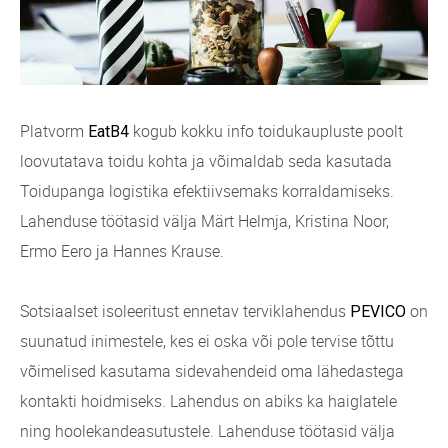
Platvorm
kogub kokku info toidukaupluste poolt
EatB4
loovutatava toidu kohta ja võimaldab seda kasutada
Toidupanga logistika efektiivsemaks korraldamiseks.
Lahenduse töötasid välja Märt Helmja, Kristina Noor,
Ermo Eero ja Hannes Krause.
Sotsiaalset isoleeritust ennetav terviklahendus
on
PEVICO
suunatud inimestele, kes ei oska või pole tervise tõttu
võimelised kasutama sidevahendeid oma lähedastega
kontakti hoidmiseks. Lahendus on abiks ka haiglatele
ning hoolekandeasutustele. Lahenduse töötasid välja