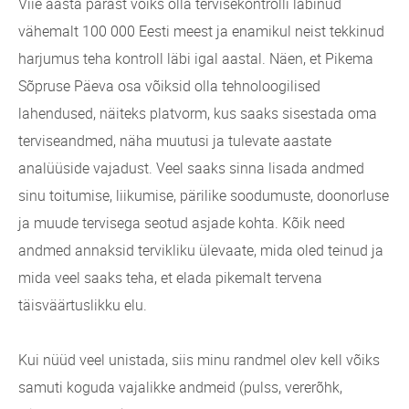
Viie aasta pärast võiks olla tervisekontrolli läbinud
vähemalt 100 000 Eesti meest ja enamikul neist tekkinud
harjumus teha kontroll läbi igal aastal. Näen, et Pikema
Sõpruse Päeva osa võiksid olla tehnoloogilised
lahendused, näiteks platvorm, kus saaks sisestada oma
terviseandmed, näha muutusi ja tulevate aastate
analüüside vajadust. Veel saaks sinna lisada andmed
sinu toitumise, liikumise, pärilike soodumuste, doonorluse
ja muude tervisega seotud asjade kohta. Kõik need
andmed annaksid tervikliku ülevaate, mida oled teinud ja
mida veel saaks teha, et elada pikemalt tervena
täisväärtuslikku elu.
Kui nüüd veel unistada, siis minu randmel olev kell võiks
samuti koguda vajalikke andmeid (pulss, vererõhk,