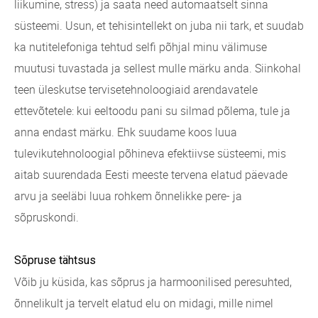
liikumine, stress) ja saata need automaatselt sinna
süsteemi. Usun, et tehisintellekt on juba nii tark, et suudab
ka nutitelefoniga tehtud selfi põhjal minu välimuse
muutusi tuvastada ja sellest mulle märku anda. Siinkohal
teen üleskutse tervisetehnoloogiaid arendavatele
ettevõtetele: kui eeltoodu pani su silmad põlema, tule ja
anna endast märku. Ehk suudame koos luua
tulevikutehnoloogial põhineva efektiivse süsteemi, mis
aitab suurendada Eesti meeste tervena elatud päevade
arvu ja seeläbi luua rohkem õnnelikke pere- ja
sõpruskondi.
Sõpruse tähtsus
Võib ju küsida, kas sõprus ja harmoonilised peresuhted,
õnnelikult ja tervelt elatud elu on midagi, mille nimel