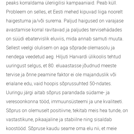
peaks korraldama üleriigilisi kampaaniaid. Peab küll.
Probleem on selles, et Eesti mehed kipuvad liiga noorelt
haigestuma ja/või surema. Paljud haigused on varajase
avastamise korral ravitavad ja paljudes tervisehädades
on süüdi ebatervislik eluviis, mida annab samuti muuta.
Sellest veelgi olulisem on aga sõprade olemasolu ja
nendega veedetud aeg. Hiljuti Harvardi ülikoolis tehtud
uuringust selgus, et 80. eluaastasse jõudnud meeste
tervise ja õnne peamine faktor ei ole majanduslik või
erialane edu, vaid hoopis sõprussuhted 50-ndates.
Uuringu järgi aitab sõprus parandada südame- ja
veresoonkonna tööd, immuunsüsteemi ja une kvaliteeti.
Sõprus on olemuselt positiivne, tekitab meis hea tunde, on
vastastikune, pikaajaline ja stabiilne ning sisaldab
koostööd. Sõpruse kaudu seame oma elu nii, et meie