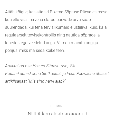
Aitäh kõigile, kes aitasid Pikema Sõpruse Päeva esimese
kuu ellu viia. Tervena elatud päevade arvu saab
suurendada, kui teha tervislikumaid elustiilivalikuid, käia
regulaarselt tervisekontrollis ning nautida sõprade ja
lähedastega veedetud aega. Viimati mainitu ongi ju
põhjus, miks ma seda kõike teen.
Artikkel on osa Heateo Sihtasutuse,
SA
Kodanikuühiskonna Sihtkapitali
ja Eesti Päevalehe ühisest
artiklisarjast "Mis sind närvi ajab?".
EELMINE
NULA korraldab ärajäänud