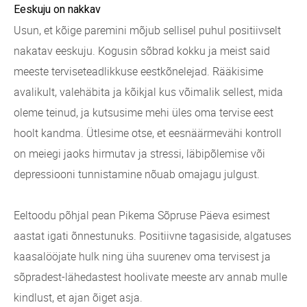
Eeskuju on nakkav
Usun, et kõige paremini mõjub sellisel puhul positiivselt
nakatav eeskuju. Kogusin sõbrad kokku ja meist said
meeste terviseteadlikkuse eestkõnelejad. Rääkisime
avalikult, valehäbita ja kõikjal kus võimalik sellest, mida
oleme teinud, ja kutsusime mehi üles oma tervise eest
hoolt kandma. Ütlesime otse, et eesnäärmevähi kontroll
on meiegi jaoks hirmutav ja stressi, läbipõlemise või
depressiooni tunnistamine nõuab omajagu julgust.
Eeltoodu põhjal pean Pikema Sõpruse Päeva esimest
aastat igati õnnestunuks. Positiivne tagasiside, algatuses
kaasalööjate hulk ning üha suurenev oma tervisest ja
sõpradest-lähedastest hoolivate meeste arv annab mulle
kindlust, et ajan õiget asja.