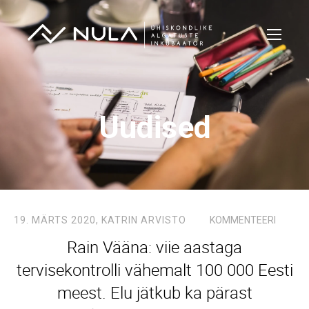
Uudised
19. MÄRTS 2020,
KATRIN ARVISTO
KOMMENTEERI
Rain Vääna: viie aastaga
tervisekontrolli vähemalt 100 000 Eesti
meest. Elu jätkub ka pärast