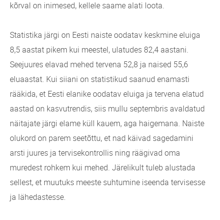
kõrval on inimesed, kellele saame alati loota.
Statistika järgi on Eesti naiste oodatav keskmine eluiga
8,5 aastat pikem kui meestel, ulatudes 82,4 aastani.
Seejuures elavad mehed tervena 52,8 ja naised 55,6
eluaastat. Kui siiani on statistikud saanud enamasti
rääkida, et Eesti elanike oodatav eluiga ja tervena elatud
aastad on kasvutrendis, siis mullu septembris avaldatud
näitajate järgi elame küll kauem, aga haigemana. Naiste
olukord on parem seetõttu, et nad käivad sagedamini
arsti juures ja tervisekontrollis ning räägivad oma
muredest rohkem kui mehed. Järelikult tuleb alustada
sellest, et muutuks meeste suhtumine iseenda tervisesse
ja lähedastesse.