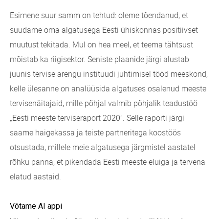
Esimene suur samm on tehtud: oleme tõendanud, et
suudame oma algatusega Eesti ühiskonnas positiivset
muutust tekitada. Mul on hea meel, et teema tähtsust
mõistab ka riigisektor. Seniste plaanide järgi alustab
juunis tervise arengu instituudi juhtimisel tööd meeskond,
kelle ülesanne on analüüsida algatuses osalenud meeste
tervisenäitajaid, mille põhjal valmib põhjalik teadustöö
„Eesti meeste terviseraport 2020”. Selle raporti järgi
saame haigekassa ja teiste partneritega koostöös
otsustada, millele meie algatusega järgmistel aastatel
rõhku panna, et pikendada Eesti meeste eluiga ja tervena
elatud aastaid.
Võtame AI appi